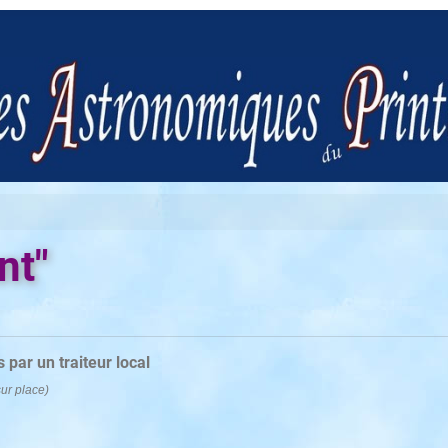
nt"
 par un traiteur local
ur place)