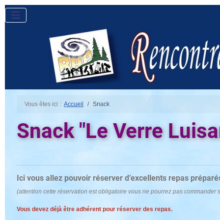
Vous êtes ici :
Accueil
Snack
Snack "Le Verre Luisa
Ici vous allez pouvoir réserver d’excellents repas préparés
(attention cette réservation est obligatoire vous ne pourrez pas commander s
Vous devez déjà être adhérent pour réserver des repas.