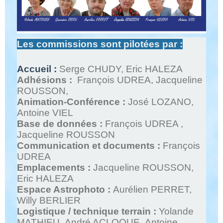
Les commissions sont pilotées par :
Accueil :
Serge CHUDY, Eric HALEZA
Adhésions :
François UDREA,
Jacqueline
ROUSSON,
Animation-Conférence :
Jo
sé
LOZANO,
Antoine VIEL
Base de données :
François UDREA ,
Jacqueline ROUSSON
Communication et documents :
François
UDREA
Emplacements :
Jacqueline ROUSSON,
Eric HALEZA
Espace Astrophoto :
Aurélien PERRET,
Willy BERLIER
Logistique / technique terrain :
Yolande
MATHIEU, André ACLOQUE, Antoine