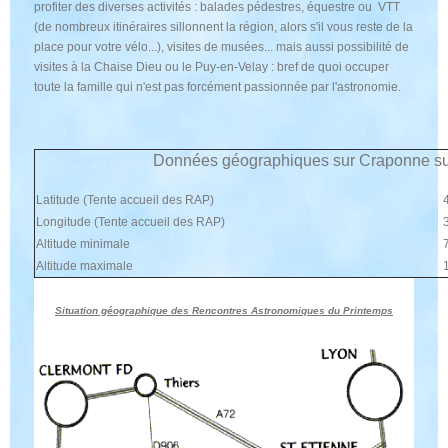
profiter des diverses activités : balades pédestres, équestre ou VTT
(de nombreux itinéraires sillonnent la région, alors s'il vous reste de la
place pour votre vélo...), visites de musées... mais aussi possibilité de
visites à la Chaise Dieu ou le Puy-en-Velay : bref de quoi occuper
toute la famille qui n'est pas forcément passionnée par l'astronomie.
Données géographiques sur Craponne s
Latitude (Tente accueil des RAP)
Longitude (Tente accueil des RAP)
3
Altitude minimale
Altitude maximale
Situation géographique des Rencontres Astronomiques du Printemps