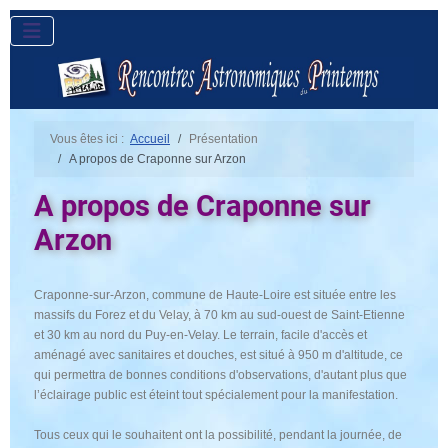
Vous êtes ici :
Accueil
Présentation
A propos de Craponne sur Arzon
A propos de Craponne sur
Arzon
Craponne-sur-Arzon, commune de Haute-Loire est située entre les
massifs du Forez et du Velay, à 70 km au sud-ouest de Saint-Etienne
et 30 km au nord du Puy-en-Velay. Le terrain, facile d'accès et
aménagé avec sanitaires et douches, est situé à 950 m d'altitude, ce
qui permettra de bonnes conditions d'observations, d'autant plus que
l’éclairage public est éteint tout spécialement pour la manifestation.
Tous ceux qui le souhaitent ont la possibilité, pendant la journée, de