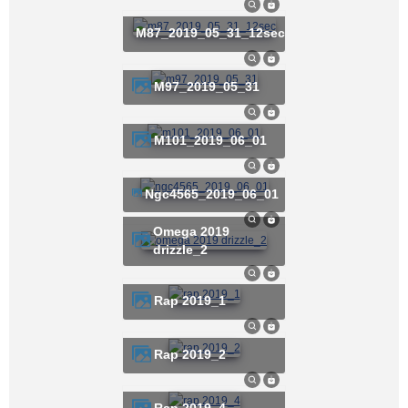
m87_2019_05_31_12sec
m97_2019_05_31
m101_2019_06_01
ngc4565_2019_06_01
omega 2019
drizzle_2
rap 2019_1
rap 2019_2