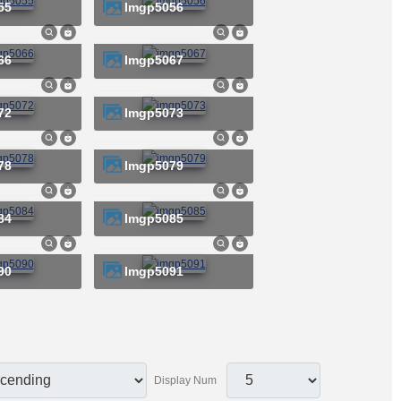
55
imgp5056
66
imgp5067
72
imgp5073
78
imgp5079
84
imgp5085
90
imgp5091
Display Num