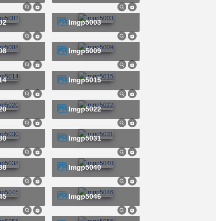
02
imgp5003
08
imgp5009
14
imgp5015
20
imgp5022
30
imgp5031
38
imgp5040
45
imgp5046