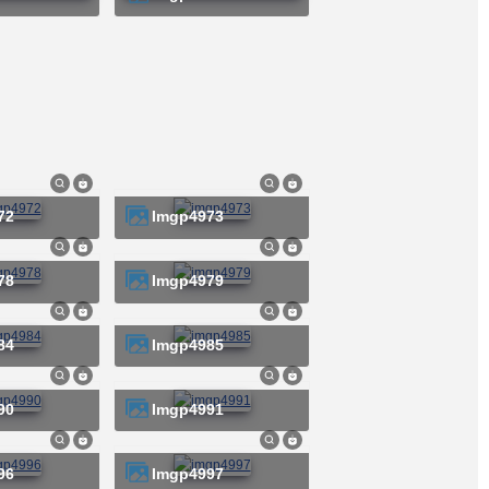
72
imgp4973
78
imgp4979
84
imgp4985
90
imgp4991
96
imgp4997