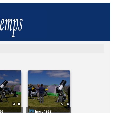
66
imgp4967