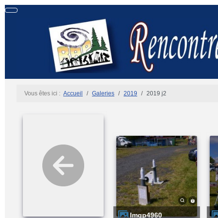
Vous êtes ici :
Accueil
Galeries
2019
2019 j2
imgp4960